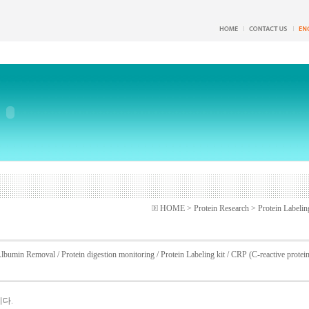
HOME > Protein Research > Protein Labeling
lbumin Removal
/
Protein digestion monitoring
/
Protein Labeling kit
/
CRP (C-reactive protei
니다.