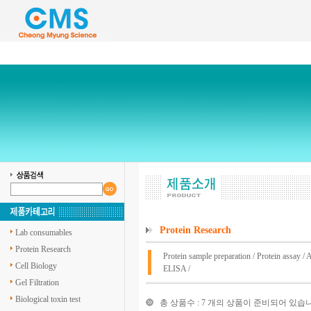
Protein Research
Lab consumables
Protein Research
Protein sample preparation
/
Protein assay
/
A
Cell Biology
ELISA
/
Gel Filtration
Biological toxin test
총 상품수 : 7 개의 상품이 준비되어 있습