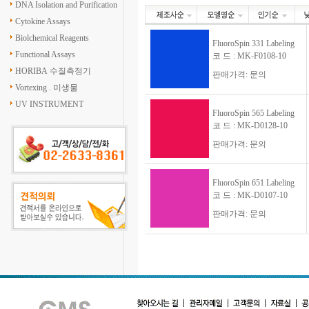
DNA Isolation and Purification
Cytokine Assays
Biolchemical Reagents
FluoroSpin 331 Labeling
Functional Assays
코 드 : MK-F0108-10
HORIBA 수질측정기
판매가격: 문의
Vortexing . 미생물
UV INSTRUMENT
FluoroSpin 565 Labeling
코 드 : MK-D0128-10
판매가격: 문의
FluoroSpin 651 Labeling
코 드 : MK-D0107-10
판매가격: 문의