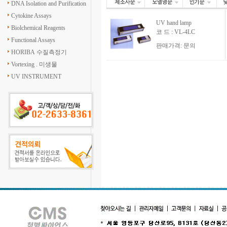
DNA Isolation and Purification
Cytokine Assays
UV hand lamp
Biolchemical Reagents
코 드 : VL-4LC
Functional Assays
판매가격: 문의
HORIBA 수질측정기
Vortexing . 미생물
UV INSTRUMENT