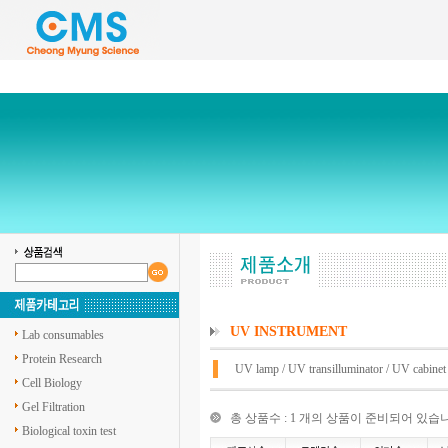
UV INSTRUMENT
Lab consumables
Protein Research
UV lamp
/
UV transilluminator
/
UV cabinet
Cell Biology
Gel Filtration
총 상품수 : 1 개의 상품이 준비되어 있습
Biological toxin test