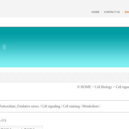
HOME > Cell Biology > Cell signa
Antioxidant_Oxidative stress
/
Cell signaling
/
Cell staining
/
Metabolism
/
니다.