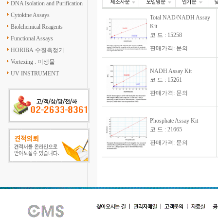
DNA Isolation and Purification
Cytokine Assays
Total NAD/NADH Assay
Kit
Biolchemical Reagents
코 드 : 15258
Functional Assays
판매가격: 문의
HORIBA 수질측정기
Vortexing . 미생물
NADH Assay Kit
UV INSTRUMENT
코 드 : 15261
판매가격: 문의
Phosphate Assay Kit
코 드 : 21665
판매가격: 문의