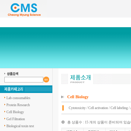
Cell Biology
Lab consumables
Protein Research
Cytotoxicity
/
Cell activation
/
Cell labeling
/
Cell Biology
Gel Filtration
총 상품수 : 15 개의 상품이 준비되어 있습
Biological toxin test