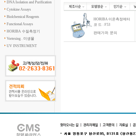
DNA Isolation and Purification
Cytokine Assays
Biolchemical Reagents
HORIBA 이온측정메터
Functional Assays
코 드 : F53
HORIBA 수질측정기
판매가격: 문의
Vortexing . 미생물
UV INSTRUMENT