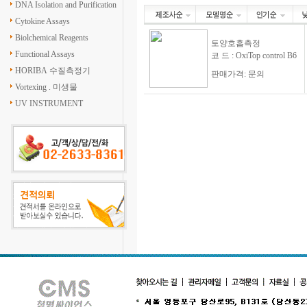
DNA Isolation and Purification
Cytokine Assays
Biolchemical Reagents
토양호흡측정
Functional Assays
코 드 : OxiTop control B6
HORIBA 수질측정기
판매가격: 문의
Vortexing . 미생물
UV INSTRUMENT