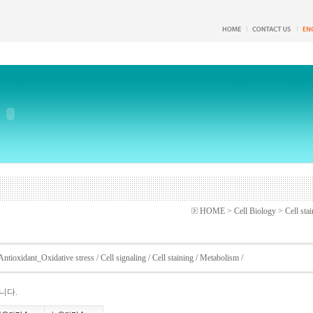
HOME > Cell Biology > Cell stai
Antioxidant_Oxidative stress
/
Cell signaling
/
Cell staining
/
Metabolism
/
니다.