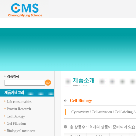
Cell Biology
Lab consumables
Protein Research
Cytotoxicity
/
Cell activation
/
Cell labeling
/
Cell Biology
Gel Filtration
총 상품수 : 10 개의 상품이 준비되어 있습
Biological toxin test