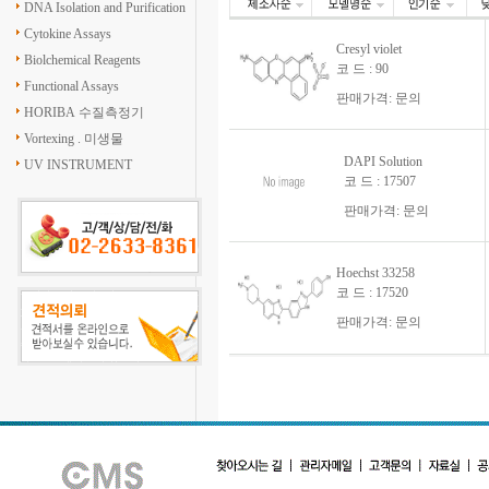
DNA Isolation and Purification
Cytokine Assays
Cresyl violet
Biolchemical Reagents
코 드 : 90
Functional Assays
판매가격: 문의
HORIBA 수질측정기
Vortexing . 미생물
DAPI Solution
UV INSTRUMENT
코 드 : 17507
판매가격: 문의
Hoechst 33258
코 드 : 17520
판매가격: 문의