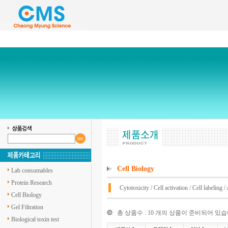
Cell Biology
Lab consumables
Protein Research
Cytotoxicity
/
Cell activation
/
Cell labeling
/
Cell Biology
Gel Filtration
총 상품수 : 10 개의 상품이 준비되어 있습
Biological toxin test