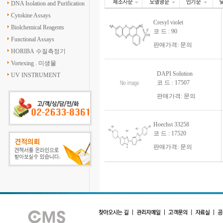
DNA Isolation and Purification
Cytokine Assays
Cresyl violet
Biolchemical Reagents
코 드 : 90
Functional Assays
판매가격: 문의
HORIBA 수질측정기
Vortexing . 미생물
DAPI Solution
UV INSTRUMENT
코 드 : 17507
판매가격: 문의
Hoechst 33258
코 드 : 17520
판매가격: 문의