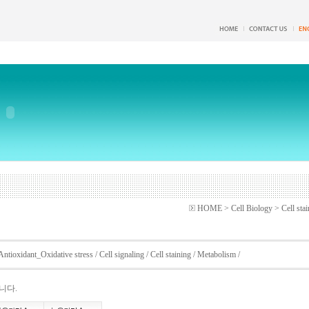
HOME > Cell Biology > Cell stai
Antioxidant_Oxidative stress
/
Cell signaling
/
Cell staining
/
Metabolism
/
니다.