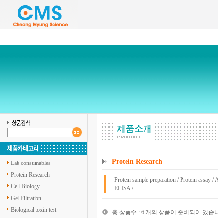
Protein Research
Lab consumables
Protein Research
Protein sample preparation
/
Protein assay
/
A
Cell Biology
ELISA
/
Gel Filtration
Biological toxin test
총 상품수 : 6 개의 상품이 준비되어 있습