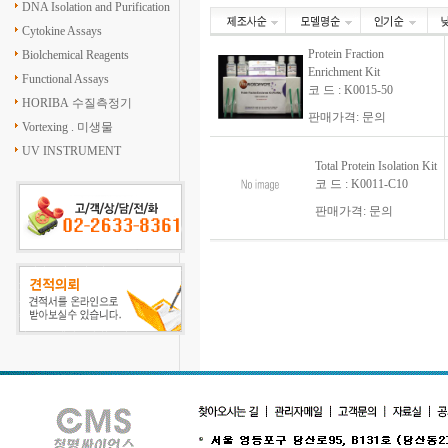
DNA Isolation and Purification
Cytokine Assays
Protein Fraction
Biolchemical Reagents
Enrichment Kit
Functional Assays
코 드 : K0015-50
HORIBA 수질측정기
판매가격: 문의
Vortexing . 미생물
UV INSTRUMENT
Total Protein Isolation Kit
코 드 : K0011-C10
판매가격: 문의